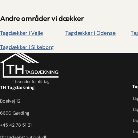
Andre områder vi dækker
Tagdækker i Vejle
Tagdækker i Odense
Ta
Tagdækker i Silkeborg
Ta
TH Tagdækning
Ta
Bøelvej 12
Ta
6690 Gørding
Ta
+45 42 78 51 21
Ta
thtagdaek@outlook.dk