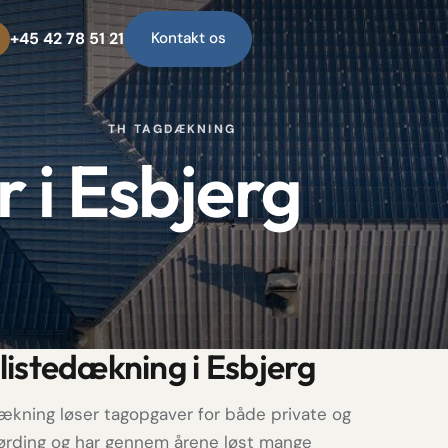
+45 42 78 51 21
Kontakt os
TH TAGDÆKNING
 i Esbjerg
listedækning i Esbjerg
ækning løser tagopgaver for både private og
Gørding og har gennem årene løst mange