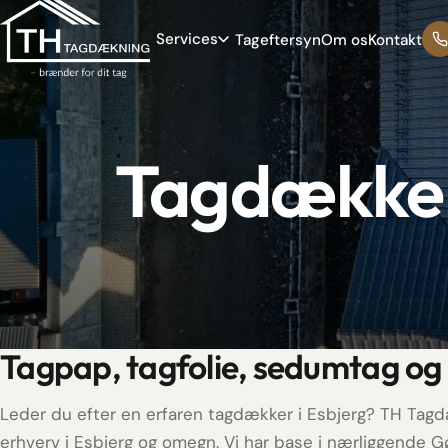
Services
Tageftersyn
Om os
Kontakt
Tagdækker
Tagpap, tagfolie, sedumtag og 
Leder du efter en erfaren tagdækker i Esbjerg? TH Tagd
erhverv i Esbjerg og omegn. Vi har base i nærliggende 