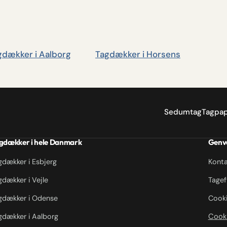
gdækker i Aalborg
Tagdækker i Horsens
Sedumtag
Tagpa
gdækker i hele Danmark
Genv
gdækker i Esbjerg
Konta
gdækker i Vejle
Tagef
gdækker i Odense
Cooki
Cooki
gdækker i Aalborg