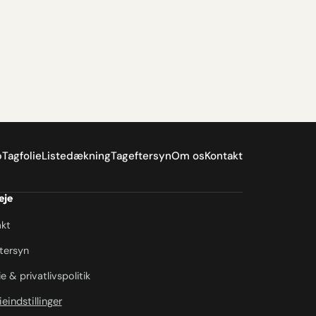
p
Tagfolie
Listedækning
Tageftersyn
Om os
Kontakt
eje
kt
tersyn
e & privatlivspolitik
eindstillinger