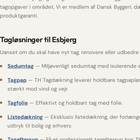
tagopgaver i området. Vi er medlem af Dansk Byggeri, dæk
produktgaranti.
Tagløsninger til Esbjerg
Uanset om du skal have nyt tag, renovere eller udbedre 
Sedumtag
— Miljøvenligt sedumtag med isolerende e
Tagpap
— TH Tagdækning leverer holdbare tagpapløsn
stærkt mod vind og vejr.
Tagfolie
— Effektivt og holdbart tag med folie.
Listedækning
— Eksklusiv listedækning, der forlænger
udtryk til bolig og erhverv.
Tageftersyn
— Få et professionelt tageftersyn hos 