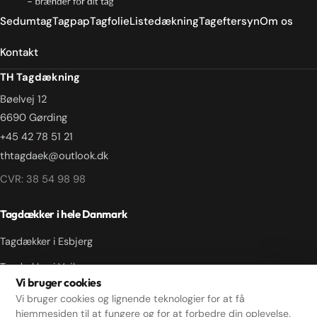
Sedumtag
Tagpap
Tagfolie
Listedækning
Tageftersyn
Om os
Kontakt
TH Tagdækning
Bøelvej 12
6690 Gørding
+45 42 78 51 21
thtagdaek@outlook.dk
CVR: 38 54 98 98
Tagdækker i hele Danmark
Tagdækker i Esbjerg
Tagdækker i Vejle
Vi bruger cookies
Tagdækker i Odense
Vi bruger cookies og lignende teknologier for at få
hjemmesiden til at fungere og for at forbedre din oplevelse.