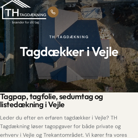
TH TAGDÆKNING
Tagdækker i Vejle
Tagpap, tagfolie, sedumtag og
listedækning i Vejle
Leder du efter en erfaren tagdækker i Vejle? TH
Tagdækning løser tagopgaver for både private og
erhverv i Vejle og Trekantområdet. Vi kører fra vores