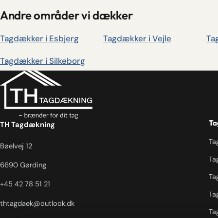
Andre områder vi dækker
Tagdækker i Esbjerg
Tagdækker i Vejle
Ta
Tagdækker i Silkeborg
Ta
TH Tagdækning
Ta
Bøelvej 12
Ta
6690 Gørding
Ta
+45 42 78 51 21
Ta
thtagdaek@outlook.dk
Ta