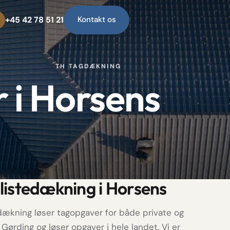
+45 42 78 51 21
Kontakt os
TH TAGDÆKNING
 i Horsens
listedækning i Horsens
dækning løser tagopgaver for både private og
 Gørding og løser opgaver i hele landet. Vi er