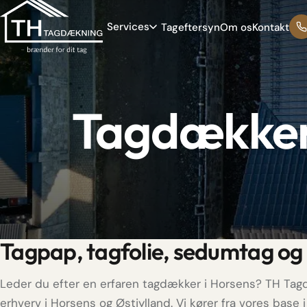
Services
Tageftersyn
Om os
Kontakt
Tagdækker
Tagpap, tagfolie, sedumtag og 
Leder du efter en erfaren tagdækker i Horsens? TH Tag
erhverv i Horsens og Østjylland. Vi kører fra vores base i