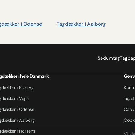
gdækker i Odense
Tagdækker i Aalborg
Sedumtag
Tagpa
gdækker i hele Danmark
Genv
gdækker i Esbjerg
Konta
gdækker i Vejle
Tagef
gdækker i Odense
Cooki
Cooki
gdækker i Aalborg
gdækker i Horsens
Vi gi