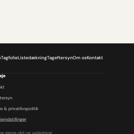
p
Tagfolie
Listedækning
Tageftersyn
Om os
Kontakt
eje
kt
tersyn
e & privatlivspolitik
eindstillinger
ver gerne råd og vejledning