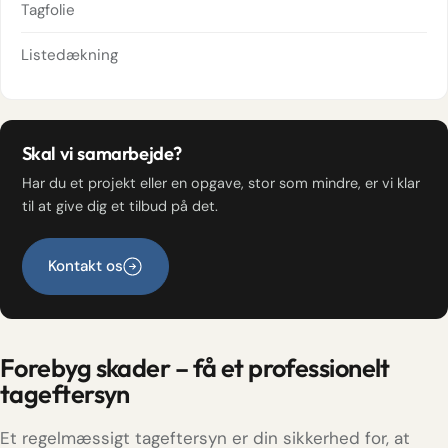
Tagfolie
Listedækning
Skal vi samarbejde?
Har du et projekt eller en opgave, stor som mindre, er vi klar
til at give dig et tilbud på det.
Kontakt os
Forebyg skader – få et professionelt
tageftersyn
Et regelmæssigt tageftersyn er din sikkerhed for, at