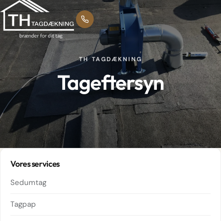
TH TAGDÆKNING
Tageftersyn
Vores services
Sedumtag
Tagpap