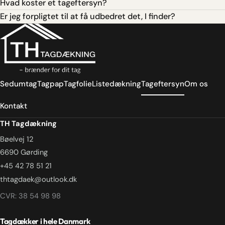
Hvad koster et tageftersyn?
Er jeg forpligtet til at få udbedret det, I finder?
Sedumtag
Tagpap
Tagfolie
Listedækning
Tageftersyn
Om os
Kontakt
TH Tagdækning
Bøelvej 12
6690 Gørding
+45 42 78 51 21
thtagdaek@outlook.dk
CVR: 38 54 98 98
Tagdækker i hele Danmark