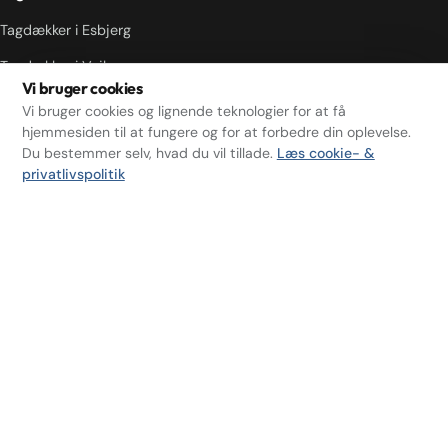
Tagdækker i Esbjerg
Tagdækker i Vejle
Vi bruger cookies
Tagdækker i Odense
Vi bruger cookies og lignende teknologier for at få
hjemmesiden til at fungere og for at forbedre din oplevelse.
Tagdækker i Aalborg
Du bestemmer selv, hvad du vil tillade.
Læs cookie- &
privatlivspolitik
Tagdækker i Horsens
Tagdækker i Silkeborg
Genveje
Kontakt
Tageftersyn
Cookie & privatlivspolitik
Cookieindstillinger